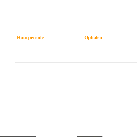
Een bagagewagen kunt u bij ons huren voor een week
periode.
Huurperiode
Ophalen
weekend
donderdag 18.00 uur
week
in overleg