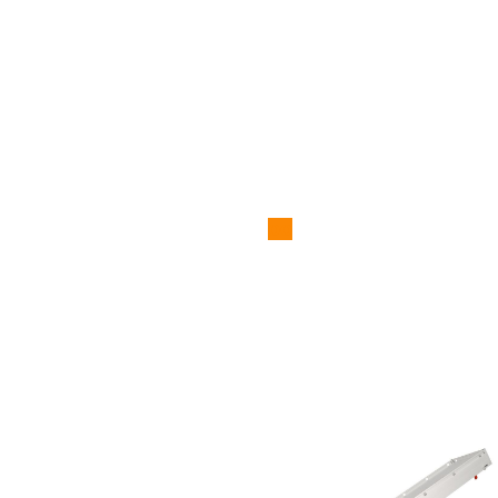
aanhanger, dakkoffer
Aanhangwag
oo
Hieronder ziet u een overzicht van de diverse type a
op de afbeelding om de specificaties en huurtarieve
bekijken.