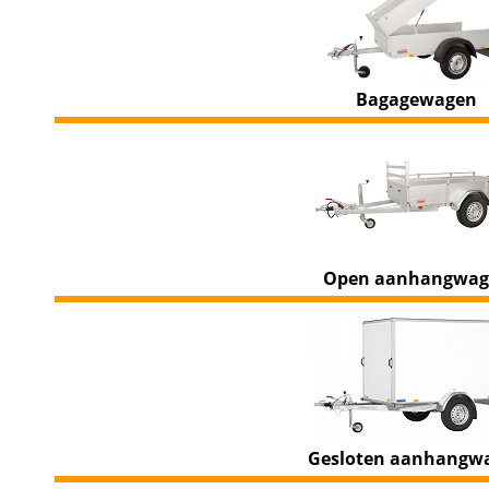
Bagagewagen
Open aanhangwag
Gesloten aanhangw