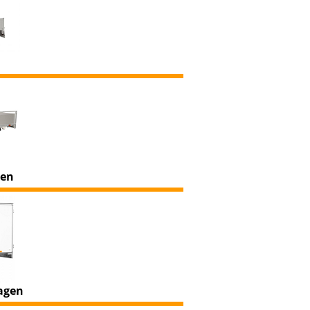
en
agen