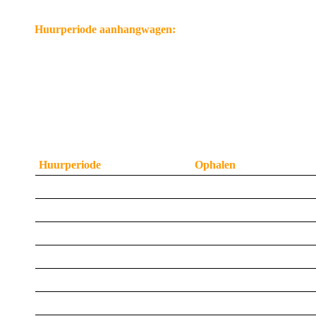
Huurperiode aanhangwagen:
Een aanhangwagen kunt bij ons huren voor een dagde
een week. Indien u voor langere tijd een aanhangwag
mogelijkheden.
Voor het ophalen en terugbrengen van de aanhangw
tijden:
Huurperiode
Ophalen
dagdeel
08.00 uur
dagdeel
13.00 uur
dagdeel
18.00 uur
hele dag
08.00 uur
weekend
vrijdag 18.00 uur
week
in overleg