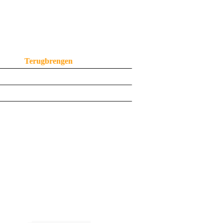
end, per week of een langere
Terugbrengen
maandag 08.00 uur
in overleg