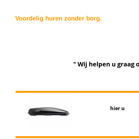
Voordelig huren zonder borg.
Wij hebben de voordeligste tarieven en u betaalt bij
" Wij helpen u graag 
Reserveer
hier u
w
dak