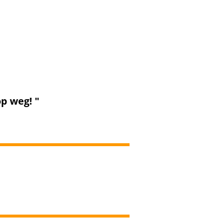
 ons geen borg.
op weg! "
koffer.