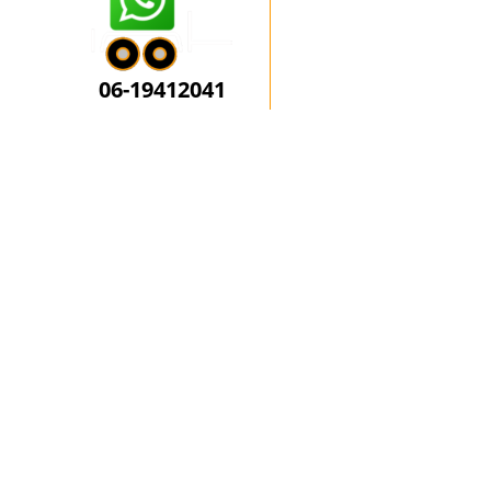
U kunt uw bericht ook via Wha
06-19412041