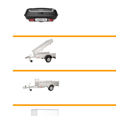
Reserveer hier uw tre
Reserveer hier uw
ba
Reserveer hier uw
ope