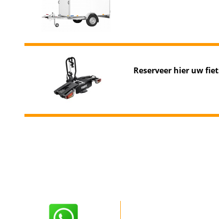
Reserveer hier uw
ges
Reserveer hier uw fie
U kunt bij ons een aanhangwagen huren voor een dagdeel, een
Indien u voor langere tijd een aanhanger wilt huren behoort d
dakkoffers, trekhaakkoffers en fietsendragers verhuren wij per
periode.
Wilt u reserveren of meer