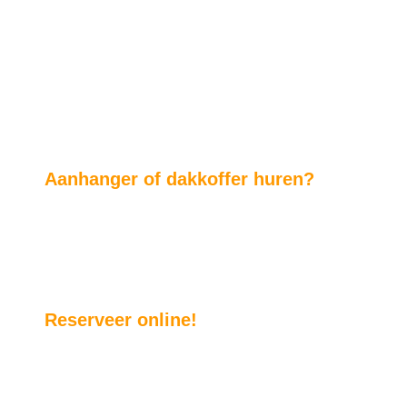
aanhanger, dakkoffer
Aanhanger of dakkoffer huren?
Wij verhuren
dakkoffers, trekhaakkoffers, bagagewagens en f
W
ilt u ie
ts groots vervoeren of gaat u ve
weekend weg.
van onze open of gesloten aanhangwagens.
Reserveer online!
Reserveren kan eenvoudig via deze website of stuur 
ontvangt van ons een bevestiging en wij zorgen erv
aanhangwagen, dakkoffer of fietsendrager op de afge