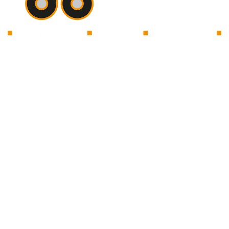
Vervoerhetzelf verhuur is een verhuurder van open en
gesloten aanhangwagens, bagagewagens, dakkoffers,
trekhaakkoffers en fietsendragers. Wij verhuren
kwaliteits aanhangers van de merken Anssems en
Saris. De dakkoffers en trekhaakkoffers die wij in ons
assortiment hebben zijn van het Nederlandse merk
Hapro. Wij verhuren Thule fietsendrager(s) in
combinatie met de huur van een bagagewagen en
fietsendrager(s) voor op een trekhaak. Wij zij
n
gevestigd in Leek (gemeente Westerkwartier) in de
provincie Groningen. Onze klanten komen uit de
plaatsen Leek, Tolbert, Zevenhuizen, Marum,
Grootegast, Grijpskerk, Zuidhorn, (gemeente
Westerkwartier), Roden, Nieuw-Roden, Norg (gemeente
Noordenveld).