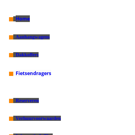
Home
oo
Aanhangwagens
oo
Dakkoffers
oo
Fietsendragers
oo
Reserveren
oo
Verhuurvoorwaarden
oo