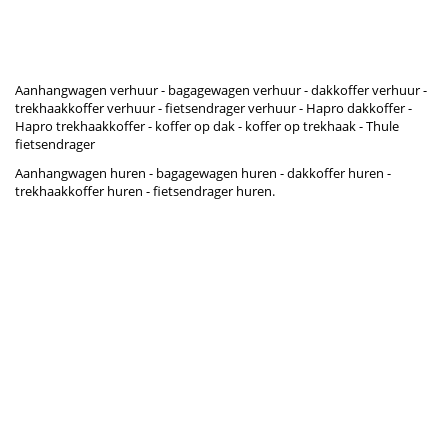
Aanhangwagen verhuur - bagagewagen verhuur - dakkoffer verhuur -
trekhaakkoffer verhuur - fietsendrager verhuur - Hapro dakkoffer -
Hapro trekhaakkoffer - koffer op dak - koffer op trekhaak - Thule
fietsendrager
Aanhangwagen huren - bagagewagen huren - dakkoffer huren -
trekhaakkoffer huren - fietsendrager huren.
aanhanger huren Leek | aanhanger huren Roden
dakkoffer huren Leek | dakkoffer huren roden | trekhaakkoffer huren
Leek | trekhaakkoffer huren roden
vervoerhetzelf.nl | vervoerhetzelf.com | boxleek.nl
aanhangerhurenleek.com | aanhangerhurenroden.nl
| aanhangwagenhurenleek.nl