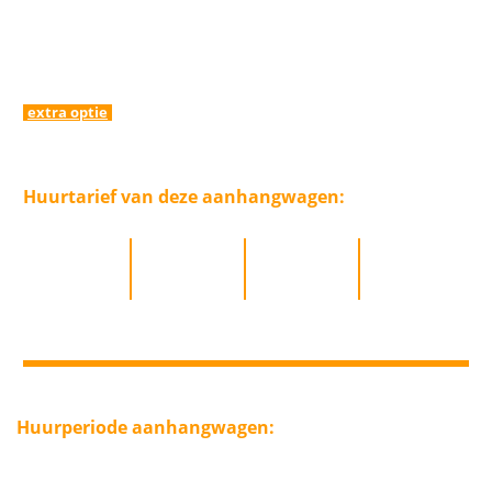
inclusief
: disselslot
aanhangwagennet
kopie kentekenbewijs
extra optie
: oprijplaat
Huurtarief van deze aanhangwagen:
dagdeel
dag
weekend
week
17,50
22,50
45,00
90,00
Huurperiode aanhangwagen:
Een aanhangwagen kunt bij ons huren voor een