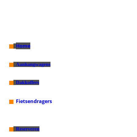
BTW.
Home
oo
Aanhangwagens
oo
Dakkoffers
oo
Fietsendragers
oo
Reserveren
oo