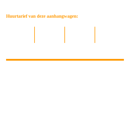
Huurtarief van deze aanhangwagen:
dagdeel
dag
weekend
week
15,00
20,00
40,00
80,00
model 2
: Anssems BSX-1300
afmeting
: 251x130 cm (LxB)
max. gewicht
: 1300 kg
laadvermogen
: 1000 kg
overig
: geremd