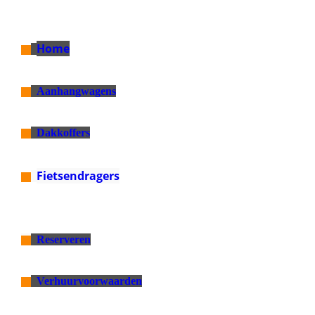
Home
oo
Aanhangwagens
oo
Dakkoffers
oo
Fietsendragers
oo
Reserveren
oo
Verhuurvoorwaarden
oo