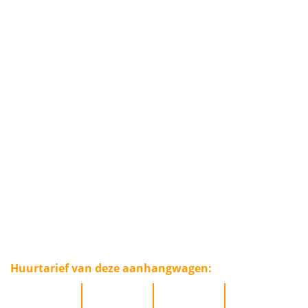
model 1
: Anssems BSX-750
afmeting
: 251x130x150 cm (LxBxH)
max. gewicht
: 750 kg
laadvermogen
: 500 kg
inhoud
: 4894 liter
overig
: ongeremd
huif aanhangwagen
inclusief
: disselslot
Huurtarief van deze aanhangwagen:
dagdeel
dag
weekend
week