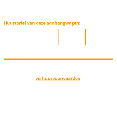
inclusief
: disselslot
kopie kentekenbewijs
Huurtarief van deze aanhangwagen:
dagdeel
dag
weekend
week
25,00
35,00
70,00
140,00
Bekijk hier onze
verhuur
voorwaarden
.
Alle huurtarieven op onze website zijn inclusief 21%
BTW.